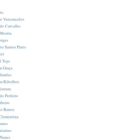
to
o Vasconcelos
do Carvalho
 Morita
orges
to Santos Pinto
Rei
l Tojo
m Graça
Simões
m Ribolhos
entura
o Perfeito
ibeiro
o Barros
Clementina
amos
atarino
 Nunes