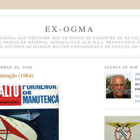
EX-OGMA
ESSOAL QUE PRETENDE SER UM PONTO DE ENCONTRO DE EX-CO
S GERAIS DE MATERIAL AERONÁUTICO (O.G.M.A.), REPOSITÓRIO 
A HISTÓRIA DA AVIAÇÃO MILITAR PORTUGUESA E DA AVIAÇÃO EM
MBRO 28, 2008
ACERCA DE MIM
tenção (1964)
JO
DO
AL
P
VE
C