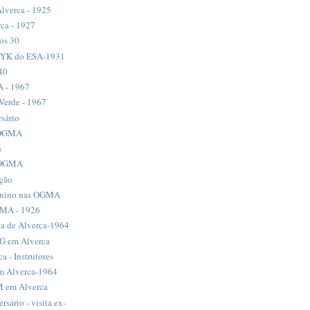
lverca - 1925
ca - 1927
os 30
-NYK do ESA-1931
40
 - 1967
erde - 1967
sário
POGMA
s
s OGMA
ção
inino nas OGMA
PMA - 1926
ta de Alverca-1964
4G em Alverca
 - Instrutores
m Alverca-1964
M em Alverca
ário - visita ex-