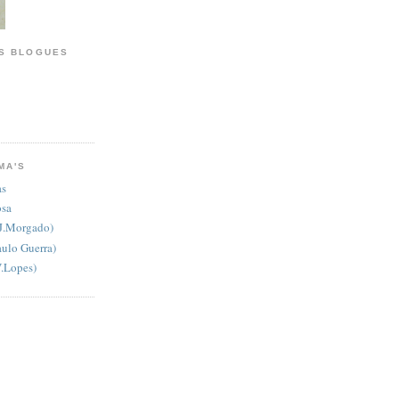
S BLOGUES
MA'S
as
osa
J.Morgado)
aulo Guerra)
V.Lopes)