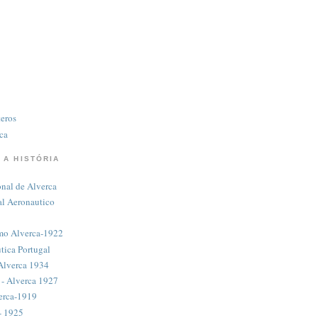
eros
ca
 A HISTÓRIA
nal de Alverca
al Aeronautico
mo Alverca-1922
tica Portugal
Alverca 1934
- Alverca 1927
erca-1919
- 1925