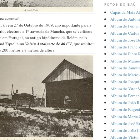
FOTOS DO BAÚ
Capas da Mais Al
Album do Antóni
ara aumentar)
, foi em 27 de Outubro de 1909, ano importante para a
Album do Fernan
iot efectuou a 1ª travessia da Mancha, que se verificou
Album do Carlos
oo em Portugal, no antigo hipódromo de Belém, pelo
Album do José B
nd Ziptel
num
Voisin Antoinette de 40 CV
, que resultou
Album do Francis
 200 metros a 8 metros de altura.
Album do Pinto 
Album do Manue
Album do Amori
Album do Mario 
Album do Joaqui
Album do Vitor V
Album do Fernand
Album do João R
Album do Eugeni
Album da Maria 
Album do José R
Album do João C
Album do Victor