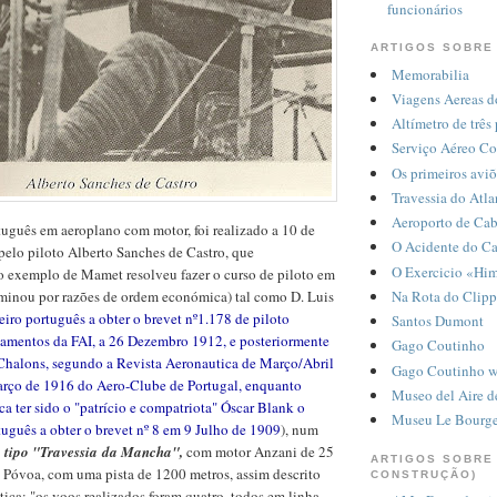
funcionários
ARTIGOS SOBRE
Memorabilia
Viagens Aereas d
Altímetro de três
Serviço Aéreo C
Os primeiros avi
Travessia do Atla
Aeroporto de Ca
uguês em aeroplano com motor, foi realizado a 10 de
O Acidente do C
pelo piloto Alberto Sanches de Castro, que
O Exercicio «Hi
 exemplo de Mamet resolveu fazer o curso de piloto em
rminou por razões de ordem económica) tal como D. Luis
Na Rota do Clipp
eiro português a obter o brevet nº1.178 de piloto
Santos Dumont
ulamentos da FAI, a 26 Dezembro 1912, e posteriormente
Gago Coutinho
 Chalons, segundo a Revista Aeronautica de Março/Abril
Gago Coutinho w
arço de 1916 do Aero-Clube de Portugal, enquanto
Museo del Aire d
a ter sido o "patrício e compatriota" Óscar Blank o
Museu Le Bourge
tuguês a obter o brevet nº 8 em 9 Julho de 1909
), num
, tipo "Travessia da Mancha",
com motor Anzani de 25
ARTIGOS SOBRE
Póvoa, com uma pista de 1200 metros, assim descrito
CONSTRUÇÃO)
ica: "os voos realizados foram quatro, todos em linha