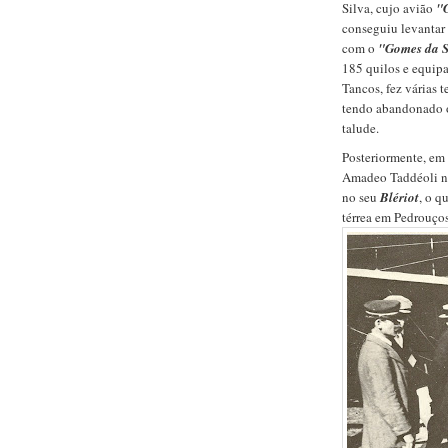
Silva, cujo avião
"
conseguiu levantar
com o
"Gomes da S
185 quilos e equi
Tancos, fez várias 
tendo abandonado o 
talude.
Posteriormente, em
Amadeo Taddéoli n
no seu
Blériot
, o q
térrea em Pedrouços