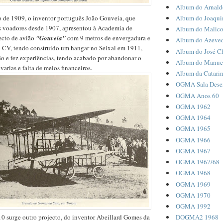
Album do Arnald
de 1909, o inventor português João Gouveia, que
Album do Joaqui
s voadores desde 1907, apresentou à Academia de
Album do Malic
ecto de avião
"Gouveia"
com 9 metros de envergadura e
Album do Azeve
 CV, tendo construido um hangar no Seixal em 1911,
Album do José C
o e fez experiências, tendo acabado por abandonar o
Album do Manuel
varias e falta de meios financeiros.
Album da Catari
OGMA Sala Dese
OGMA Anos 60
OGMA 1962
OGMA 1964
OGMA 1965
OGMA 1966
OGMA 1967
OGMA 1967/68
OGMA 1968
OGMA 1969
OGMA 1970
OGMA 1992
0 surge outro projecto, do inventor Abeillard Gomes da
DOGMA2 1968