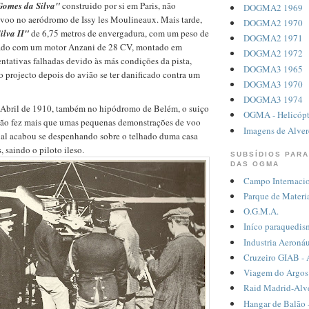
Gomes da Silva"
construido por si em Paris, não
DOGMA2 1969
 voo no aeródromo de Issy les Moulineaux. Mais tarde,
DOGMA2 1970
ilva II"
de 6,75 metros de envergadura, com um peso de
DOGMA2 1971
pado com um motor Anzani de 28 CV, montado em
DOGMA2 1972
tentativas falhadas devido às más condições da pista,
DOGMA3 1965
projecto depois do avião se ter danificado contra um
DOGMA3 1970
DOGMA3 1974
 Abril de 1910, também no hipódromo de Belém, o suiço
OGMA - Helicópt
ão fez mais que umas pequenas demonstrações de voo
Imagens de Alver
ual acabou se despenhando sobre o telhado duma casa
, saindo o piloto ileso.
SUBSÍDIOS PARA
DAS OGMA
Campo Internacio
Parque de Materi
O.G.M.A.
Iníco paraquedis
Industria Aeronáu
Cruzeiro GIAB - 
Viagem do Argos 
Raid Madrid-Alv
Hangar de Balão 