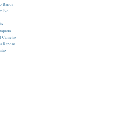
o Barros
m Ivo
o
do
haparra
 Carneiro
na Raposo
nho