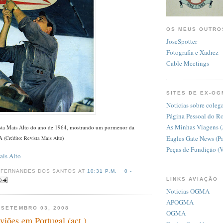
OS MEUS OUTRO
JoseSpotter
Fotografia e Xadrez
Cable Meetings
SITES DE EX-OG
Noticias sobre coleg
Página Pessoal do R
As Minhas Viagens (
sta Mais Alto do ano de 1964, mostrando um pormenor da
Eagles Gate News (P
MA
(Crédito: Revista Mais Alto)
Peças de Fundição (
is Alto
 FERNANDES DOS SANTOS AT
10:31 P.M.
0 -
LINKS AVIAÇÃO
Noticias OGMA
APOGMA
 SETEMBRO 03, 2008
OGMA
viões em Portugal (act.)