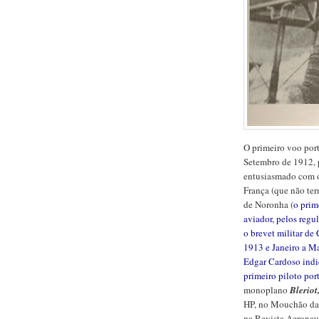
O primeiro voo port
Setembro de 1912, 
entusiasmado com o
França (que não te
de Noronha (
o prim
aviador, pelos reg
o brevet militar de
1913 e Janeiro a M
Edgar Cardoso indic
primeiro piloto por
monoplano
Bleriot
HP, no Mouchão da 
na Revista Aeronaut