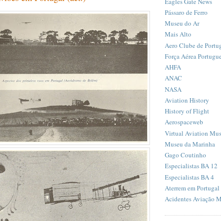
Eagles Gate News
Pássaro de Ferro
Museu do Ar
Mais Alto
Aero Clube de Portu
Força Aérea Portugu
AHFA
ANAC
NASA
Aviation History
History of Flight
Aerospaceweb
Virtual Aviation Mu
Museu da Marinha
Gago Coutinho
Especialistas BA 12
Especialistas BA 4
Aterrem em Portugal
Acidentes Aviação Mi