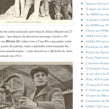
Junkers G24 em A
O Argos em Alver
As OGMA nos an
A tentativa LIS
As OGMA em 19
Cheias nas OGMA
rio foi então realizado pelo francês
Julien Mamet em 27
OGMA em Cabo V
no, "que depois de descrever um largo círculo a 50
o seu
Blériot XI
,
sobrevoou a Casa Pia e passando sobre
OGMA 90º aniver
o ponto de partida, onde a multidão entusiasmada lhe
Fundação da A
rosa manifestação", como descreveu o Boletim do Aero
Portão das Águia
 editado em 1911.
Festas Natal na
Concursos Forma
O Elemento Fem
Avião checo no 
Rally ACP na pis
50 anos do F-10
F-104G em Alverca
50 anos da AM e
Centenário da A
OGMA 100º anivers