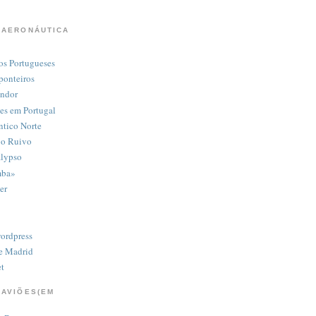
 AERONÁUTICA
os Portugueses
 ponteiros
ondor
ões em Portugal
ntico Norte
bo Ruivo
alypso
mba»
er
ordpress
e Madrid
t
 AVIÕES(EM