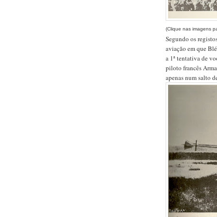
(Clique nas imagens p
Segundo os registos
aviação em que Blér
a 1ª tentativa de v
piloto francês
Arma
apenas num salto de